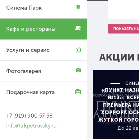
Синема Парк
Кафе и рестораны
ПОКАЗАТЬ НА
Услуги и сервис
АКЦИИ 
Фотогалерея
СИНЕ
«ПУНКТ НАЗ
Подарочная карта
№13»: ВС
ПРЕМЬЕРА 
ХОРРОРА ОС
+7 (919) 900 57 58
ЖУТКОЙ ГОРО
info@trkpetrovsky.ru
До 22 ав