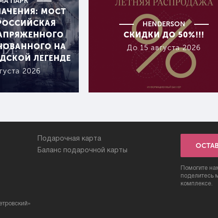
МА ПАРК
НАЧЕНИЯ: МОСТ
ЕРОССИЙСКАЯ
HENDERSON
НАПРЯЖЕННОГО
СКИДКИ ДО 50%!!!
НОВАННОГО НА
До 15 августа 2026
ДСКОЙ ЛЕГЕНДЕ
густа 2026
Подарочная карта
ОСТА
Баланс подарочной карты
Помогите нам
поделитесь 
комплексе.
етровский»