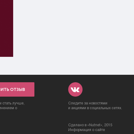
ВИТЬ ОТЗЫВ
 стать лучше,
Следите за новостями
мнением о
и акциями в социальных сетях.
Сделано в «
Nutnet
», 2015
Информация о сайте