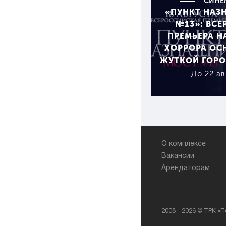
СИНЕ
«ПУНКТ НАЗ
№13»: ВС
ПРЕМЬЕРА 
ХОРРОРА ОС
ЖУТКОЙ ГОРО
До 22 ав
О комплексе
Вакансии
Арендаторам
2008—2026 © ТРК «П