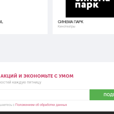
WL
СИНЕМА ПАРК
Кинотеатры
Е АКЦИЙ И ЭКОНОМЬТЕ С УМОМ
востей каждую пятницу
ПОД
шаетесь c
Положением об обработке данных