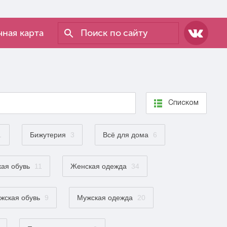
ная карта
Списком
1
Бижутерия
3
Всё для дома
6
ая обувь
11
Женская одежда
34
жская обувь
9
Мужская одежда
20