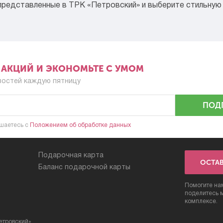
представленные в ТРК «Петровский» и выберите стильную 
Е АКЦИЙ И ЭКОНОМЬТЕ С УМОМ
востей каждую пятницу
ПОД
шаетесь c
Положением об обработке данных
Подарочная карта
ОСТА
Баланс подарочной карты
Помогите нам
поделитесь 
комплексе.
етровский»