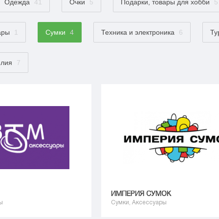
Одежда
41
Очки
5
Подарки, товары для хобби
5
ары
1
Сумки
4
Техника и электроника
6
Ту
елия
7
ИМПЕРИЯ СУМОК
ы
Сумки, Аксессуары