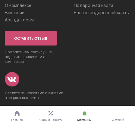
О комплексе
Подарочная карта
Вакансии
Баланс подарочной карты
Арендаторам
ОСТАВИТЬ ОТЗЫВ
Помогите нам стать лучше,
поделитесь мнением о
комплексе.
Следите за новостями и акциями
в социальных сетях.
2008—2026 © ТРК «Петровский»
Сделано в «
Nutnet
», 2015
Главная
Акции и новости
Магазины
Детский
Информация о сайте
развлекательный
центр-Скоро открытие!