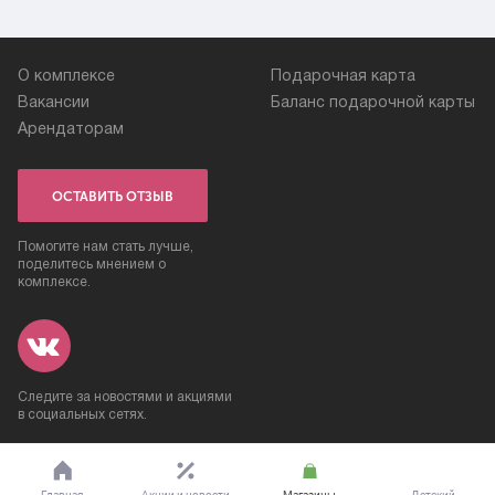
О комплексе
Подарочная карта
Вакансии
Баланс подарочной карты
Арендаторам
ОСТАВИТЬ ОТЗЫВ
Помогите нам стать лучше,
поделитесь мнением о
комплексе.
Следите за новостями и акциями
в социальных сетях.
2008—2026 © ТРК «Петровский»
Сделано в «
Nutnet
», 2015
Главная
Акции и новости
Магазины
Детский