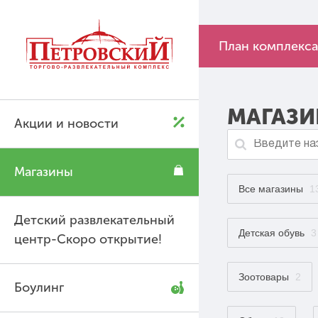
P
P
План комплекса
МАГАЗИ
Акции и новости
Магазины
Все магазины
1
Детский развлекательный
Детская обувь
3
центр-Скоро открытие!
Зоотовары
2
Боулинг