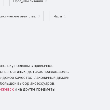
Продукты питания
3
ристические агентства
3
Часы
1
апельку новизны в привычное
онь, гостиных, детских приглашаем в
андское качество, лаконичный дизайн
 большой выбор аксессуаров.
 Ижевск
и на другие предметы