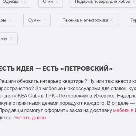
Одежда
41
Очки
5
Подарки, товары для хобби
5
ары
1
Сумки
4
Техника и электроника
6
Ту
елия
7
ЕСТЬ ИДЕЯ — ЕСТЬ «ПЕТРОВСКИЙ»
Решили обновить интерьер квартиры? Ну, или так: внести к
пространство? За мебелью и аксессуарами для спален, кух
отдел «IKEA Club» в ТРК «Петровский» в Ижевске. Нидерл
вкупе с приятными ценами порадуют каждого. В отделе —
Продавцы помогут оформить заказ на доставку
мебели в
интерьера.
Читать далее